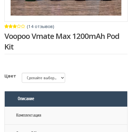
(
14
отзывов)
3.00
5
13
Voopoo Vmate Max 1200mAh Pod
из
на
основе
Kit
рейтинга
клиентов
Цвет
Описание
Комплектация