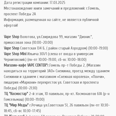
Дата регистрации компании: 17.03.2025
Местонахождение книги замечаний и предложений: г.Гомель,
проспект Победы 2А
Информация, размещенная на сайте, не является публичной
офертой!
Vape Shop
Волотова, ул.Свиридова 99, магазин "Дионис",
прикассовая зона (10:00-20:00)
Vape Shop
Советская 134 Б, ( район старый Аэродром) (10:00-19:00)
Vape Shop Mini
Ильича 301/1 (слева от входа в универсам
Черниговский.) (пн-пт 10:00-19:00, сб-вс 10:00-18:00)
Магазин-кафе VAPE CENTER"
г.Гомель пр-т Победы 2, (Магазин
находиться на территорий ЗАО» Снежинка, проезд между зданием
Снежинки и зданием с магазином «Снежная королева», «Пончи»,
пиццерия «Маркони» перекресток ул. Советская и проспекта
Победы) (10:00-21:30)
ТЦ "Космостар"
2-й этаж, 10 павильон, пр-кт. Космонавтов 61А (р-н
Гомсельмаш) (10:00-19:00)
ТЦ "Мир Моды"
г.Речица ул.Советская 51, 26 павильон (пн-пт 10:30-
18:45, сб-вс 10:30-17:45)