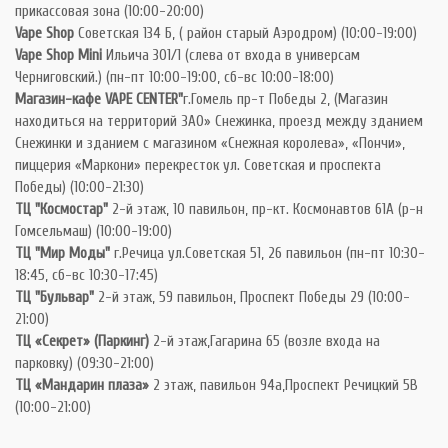
прикассовая зона (10:00-20:00)
Vape Shop
Советская 134 Б, ( район старый Аэродром) (10:00-19:00)
Vape Shop Mini
Ильича 301/1 (слева от входа в универсам
Черниговский.) (пн-пт 10:00-19:00, сб-вс 10:00-18:00)
Магазин-кафе VAPE CENTER"
г.Гомель пр-т Победы 2, (Магазин
находиться на территорий ЗАО» Снежинка, проезд между зданием
Снежинки и зданием с магазином «Снежная королева», «Пончи»,
пиццерия «Маркони» перекресток ул. Советская и проспекта
Победы) (10:00-21:30)
ТЦ "Космостар"
2-й этаж, 10 павильон, пр-кт. Космонавтов 61А (р-н
Гомсельмаш) (10:00-19:00)
ТЦ "Мир Моды"
г.Речица ул.Советская 51, 26 павильон (пн-пт 10:30-
18:45, сб-вс 10:30-17:45)
ТЦ "Бульвар"
2-й этаж, 59 павильон, Проспект Победы 29 (10:00-
21:00)
ТЦ «Секрет» (Паркинг)
2-й этаж,Гагарина 65 (возле входа на
парковку) (09:30-21:00)
ТЦ «Мандарин плаза»
2 этаж, павильон 94а,Проспект Речицкий 5В
(10:00-21:00)