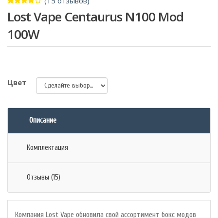
(
15
отзывов)
3.60
5
15
Lost Vape Centaurus N100 Mod
из
на
основе
100W
рейтинга
клиентов
Цвет
Описание
Комплектация
Отзывы (15)
Компания Lost Vape обновила свой ассортимент бокс модов