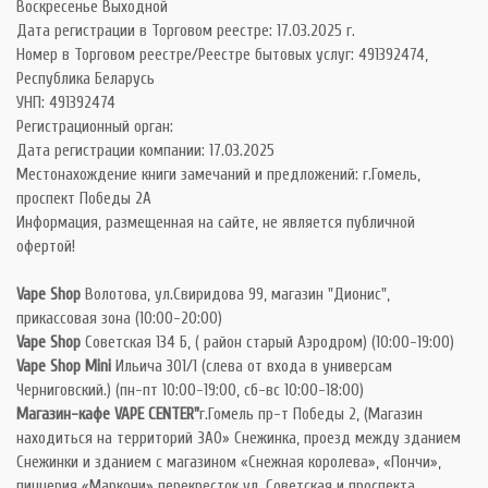
Воскресенье Выходной
Дата регистрации в Торговом реестре: 17.03.2025 г.
Номер в Торговом реестре/Реестре бытовых услуг: 491392474,
Республика Беларусь
УНП: 491392474
Регистрационный орган:
Дата регистрации компании: 17.03.2025
Местонахождение книги замечаний и предложений: г.Гомель,
проспект Победы 2А
Информация, размещенная на сайте, не является публичной
офертой!
Vape Shop
Волотова, ул.Свиридова 99, магазин "Дионис",
прикассовая зона (10:00-20:00)
Vape Shop
Советская 134 Б, ( район старый Аэродром) (10:00-19:00)
Vape Shop Mini
Ильича 301/1 (слева от входа в универсам
Черниговский.) (пн-пт 10:00-19:00, сб-вс 10:00-18:00)
Магазин-кафе VAPE CENTER"
г.Гомель пр-т Победы 2, (Магазин
находиться на территорий ЗАО» Снежинка, проезд между зданием
Снежинки и зданием с магазином «Снежная королева», «Пончи»,
пиццерия «Маркони» перекресток ул. Советская и проспекта