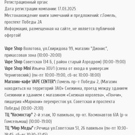
Регистрационный орган:
Дата регистрации компании: 17.03.2025
Местонахождение книги замечаний и предложений: г.Гомель,
проспект Победы 2А
Информация, размещенная на сайте, не является публичной
офертой!
Vape Shop
Волотова, ул.Свиридова 99, магазин "Дионис",
прикассовая зона (10:00-20:00)
Vape Shop
Советская 134 Б, ( район старый Аэродром) (10:00-19:00)
Vape Shop Mini
Ильича 301/1 (слева от входа в универсам
Черниговский.) (пн-пт 10:00-19:00, сб-вс 10:00-18:00)
Магазин-кафе VAPE CENTER"
г.Гомель пр-т Победы 2, (Магазин
находиться на территорий ЗАО» Снежинка, проезд между зданием
Снежинки и зданием с магазином «Снежная королева», «Пончи»,
пиццерия «Маркони» перекресток ул. Советская и проспекта
Победы) (10:00-21:30)
ТЦ "Космостар"
2-й этаж, 10 павильон, пр-кт. Космонавтов 61А (р-н
Гомсельмаш) (10:00-19:00)
ТЦ "Мир Моды"
г.Речица ул.Советская 51, 26 павильон (пн-пт 10:30-
18:45, сб-вс 10:30-17:45)