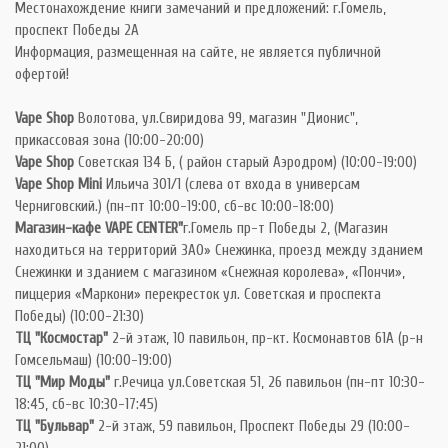
Местонахождение книги замечаний и предложений: г.Гомель,
проспект Победы 2А
Информация, размещенная на сайте, не является публичной
офертой!
Vape Shop
Волотова, ул.Свиридова 99, магазин "Дионис",
прикассовая зона (10:00-20:00)
Vape Shop
Советская 134 Б, ( район старый Аэродром) (10:00-19:00)
Vape Shop Mini
Ильича 301/1 (слева от входа в универсам
Черниговский.) (пн-пт 10:00-19:00, сб-вс 10:00-18:00)
Магазин-кафе VAPE CENTER"
г.Гомель пр-т Победы 2, (Магазин
находиться на территорий ЗАО» Снежинка, проезд между зданием
Снежинки и зданием с магазином «Снежная королева», «Пончи»,
пиццерия «Маркони» перекресток ул. Советская и проспекта
Победы) (10:00-21:30)
ТЦ "Космостар"
2-й этаж, 10 павильон, пр-кт. Космонавтов 61А (р-н
Гомсельмаш) (10:00-19:00)
ТЦ "Мир Моды"
г.Речица ул.Советская 51, 26 павильон (пн-пт 10:30-
18:45, сб-вс 10:30-17:45)
ТЦ "Бульвар"
2-й этаж, 59 павильон, Проспект Победы 29 (10:00-