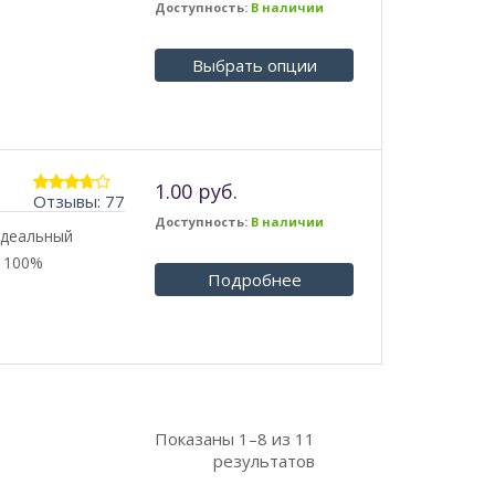
из 5
Доступность:
В наличии
Выбрать опции
1.00 руб.
Отзывы: 77
3.62
из
5
Доступность:
В наличии
идеальный
. 100%
Подробнее
Показаны
1–8
из
11
результатов