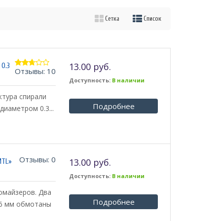
Сетка
Список
13.00 руб.
 0.3
Отзывы: 10
2.60
из 5
Доступность:
В наличии
уктура спирали
Подробнее
диаметром 0.3...
Отзывы: 0
13.00 руб.
MTL»
Доступность:
В наличии
томайзеров. Два
Подробнее
36 мм обмотаны