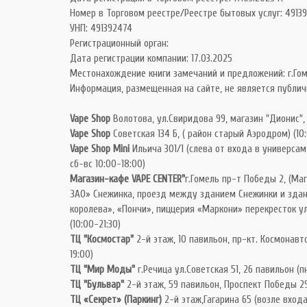
Номер в Торговом реестре/Реестре бытовых услуг: 49139
УНП: 491392474
Регистрационный орган:
Дата регистрации компании: 17.03.2025
Местонахождение книги замечаний и предложений: г.Гом
Информация, размещенная на сайте, не является публич
Vape Shop
Волотова, ул.Свиридова 99, магазин "Дионис",
Vape Shop
Советская 134 Б, ( район старый Аэродром) (10
Vape Shop Mini
Ильича 301/1 (слева от входа в универсам 
сб-вс 10:00-18:00)
Магазин-кафе VAPE CENTER"
г.Гомель пр-т Победы 2, (Ма
ЗАО» Снежинка, проезд между зданием Снежинки и зда
королева», «Пончи», пиццерия «Маркони» перекресток ул
(10:00-21:30)
ТЦ "Космостар"
2-й этаж, 10 павильон, пр-кт. Космонавто
19:00)
ТЦ "Мир Моды"
г.Речица ул.Советская 51, 26 павильон (пн
ТЦ "Бульвар"
2-й этаж, 59 павильон, Проспект Победы 29
ТЦ «Секрет» (Паркинг)
2-й этаж,Гагарина 65 (возле входа 