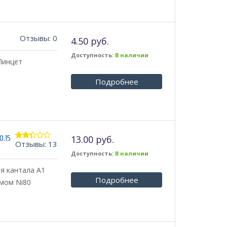
Отзывы: 0
4.50 руб.
Доступность:
В наличии
Пинцет
Подробнее
13.00 руб.
0.15
Отзывы: 13
2.31
из 5
Доступность:
В наличии
ня кантала А1
Подробнее
мом Ni80