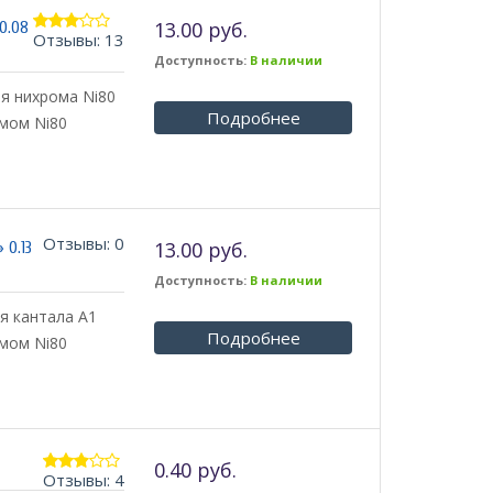
13.00 руб.
 0.08
Отзывы: 13
3.00
из 5
Доступность:
В наличии
ня нихрома Ni80
Подробнее
мом Ni80
Отзывы: 0
13.00 руб.
 0.13
Доступность:
В наличии
ня кантала А1
Подробнее
мом Ni80
0.40 руб.
Отзывы: 4
2.75