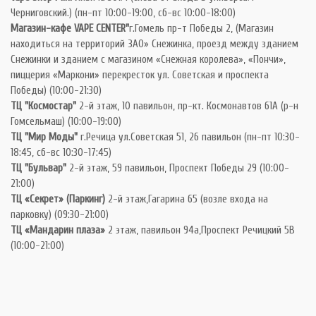
Черниговский.) (пн-пт 10:00-19:00, сб-вс 10:00-18:00)
Магазин-кафе VAPE CENTER"
г.Гомель пр-т Победы 2, (Магазин
находиться на территорий ЗАО» Снежинка, проезд между зданием
Снежинки и зданием с магазином «Снежная королева», «Пончи»,
пиццерия «Маркони» перекресток ул. Советская и проспекта
Победы) (10:00-21:30)
ТЦ "Космостар"
2-й этаж, 10 павильон, пр-кт. Космонавтов 61А (р-н
Гомсельмаш) (10:00-19:00)
ТЦ "Мир Моды"
г.Речица ул.Советская 51, 26 павильон (пн-пт 10:30-
18:45, сб-вс 10:30-17:45)
ТЦ "Бульвар"
2-й этаж, 59 павильон, Проспект Победы 29 (10:00-
21:00)
ТЦ «Секрет» (Паркинг)
2-й этаж,Гагарина 65 (возле входа на
парковку) (09:30-21:00)
ТЦ «Мандарин плаза»
2 этаж, павильон 94а,Проспект Речицкий 5В
(10:00-21:00)