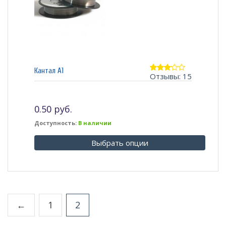
Кантал А1
Отзывы: 15
3.07
из 5
0.50 руб.
Доступность:
В наличии
Выбрать опции
←
1
2