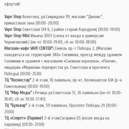
офертой!
Vape Shop
Волотова, ул.Свиридова 99, магазин "Дионис",
прикассовая зона (10:00-20:00)
Vape Shop
Советская 134 Б, ( район старый Аэродром) (10:00-19:00)
Vape Shop Mini
Ильича 301/1 (слева от входа в универсам
Черниговский.) (пн-пт 10:00-19:00, сб-вс 10:00-18:00)
Магазин-кафе VAPE CENTER"
г.Гомель пр-т Победы 2, (Магазин
находиться на территорий ЗАО» Снежинка, проезд между зданием
Снежинки и зданием с магазином «Снежная королева», «Пончи»,
пиццерия «Маркони» перекресток ул. Советская и проспекта
Победы) (10:00-21:30)
ТЦ "Космостар"
2-й этаж, 10 павильон, пр-кт. Космонавтов 61А (р-н
Гомсельмаш) (10:00-19:00)
ТЦ "Мир Моды"
г.Речица ул.Советская 51, 26 павильон (пн-пт 10:30-
18:45, сб-вс 10:30-17:45)
ТЦ "Бульвар"
2-й этаж, 59 павильон, Проспект Победы 29 (10:00-
21:00)
ТЦ «Секрет» (Паркинг)
2-й этаж,Гагарина 65 (возле входа на
парковку) (09:30-21:00)