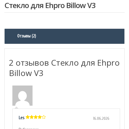
4.50
5
2
из
Стекло для Ehpro Billow V3
на
основе
рейтинга
клиентов
Отзывы (2)
2 отзывов Стекло для Ehpro
Billow V3
Les
16.06.2026
4
out of
5