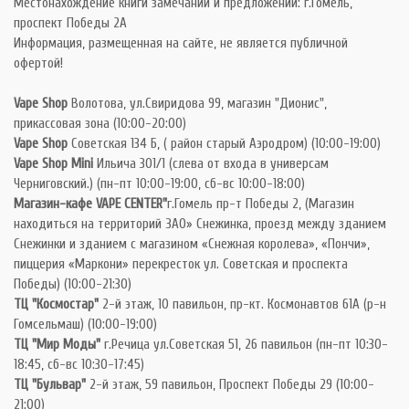
Местонахождение книги замечаний и предложений: г.Гомель,
проспект Победы 2А
Информация, размещенная на сайте, не является публичной
офертой!
Vape Shop
Волотова, ул.Свиридова 99, магазин "Дионис",
прикассовая зона (10:00-20:00)
Vape Shop
Советская 134 Б, ( район старый Аэродром) (10:00-19:00)
Vape Shop Mini
Ильича 301/1 (слева от входа в универсам
Черниговский.) (пн-пт 10:00-19:00, сб-вс 10:00-18:00)
Магазин-кафе VAPE CENTER"
г.Гомель пр-т Победы 2, (Магазин
находиться на территорий ЗАО» Снежинка, проезд между зданием
Снежинки и зданием с магазином «Снежная королева», «Пончи»,
пиццерия «Маркони» перекресток ул. Советская и проспекта
Победы) (10:00-21:30)
ТЦ "Космостар"
2-й этаж, 10 павильон, пр-кт. Космонавтов 61А (р-н
Гомсельмаш) (10:00-19:00)
ТЦ "Мир Моды"
г.Речица ул.Советская 51, 26 павильон (пн-пт 10:30-
18:45, сб-вс 10:30-17:45)
ТЦ "Бульвар"
2-й этаж, 59 павильон, Проспект Победы 29 (10:00-
21:00)