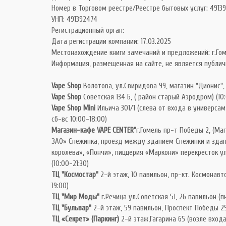
Номер в Торговом реестре/Реестре бытовых услуг: 49139
УНП: 491392474
Регистрационный орган:
Дата регистрации компании: 17.03.2025
Местонахождение книги замечаний и предложений: г.Гом
Информация, размещенная на сайте, не является публич
Vape Shop
Волотова, ул.Свиридова 99, магазин "Дионис",
Vape Shop
Советская 134 Б, ( район старый Аэродром) (10
Vape Shop Mini
Ильича 301/1 (слева от входа в универсам 
сб-вс 10:00-18:00)
Магазин-кафе VAPE CENTER"
г.Гомель пр-т Победы 2, (Ма
ЗАО» Снежинка, проезд между зданием Снежинки и зда
королева», «Пончи», пиццерия «Маркони» перекресток ул
(10:00-21:30)
ТЦ "Космостар"
2-й этаж, 10 павильон, пр-кт. Космонавто
19:00)
ТЦ "Мир Моды"
г.Речица ул.Советская 51, 26 павильон (пн
ТЦ "Бульвар"
2-й этаж, 59 павильон, Проспект Победы 29
ТЦ «Секрет» (Паркинг)
2-й этаж,Гагарина 65 (возле входа 