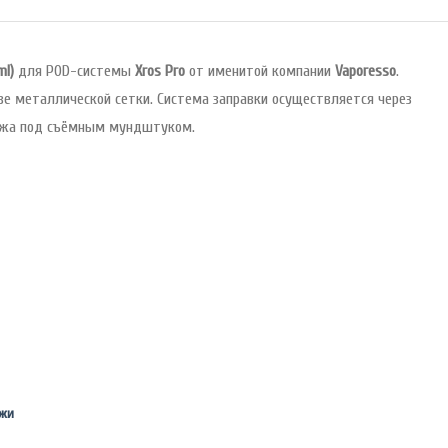
l)
для POD-системы
Xros Pro
от именитой компании
Vaporesso
.
е металлической сетки. Система заправки осуществляется через
иджа под съёмным мундштуком.
джи