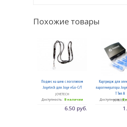
Похожие товары
Подвес на шею с логотипом
Картридж для эле
Joyetech для Joye eGo-C/T
парогенератора Joye
T Тип А
JOYETECH
Доступность:
В наличии
Доступность:
В 
JOYETEC
6.50 руб.
1