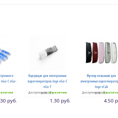
ктронного
Картридж для электронных
Футляр кожаный для
 eGo-C eGo-
парогенераторов Joye eGo-C
электронных парогенерато
eGo-T
Joye eCab
наличии
Доступность:
В наличии
Доступность:
В налич
H
JOYETECH
JOYETECH
.30 руб.
1.30 руб.
4.50 р