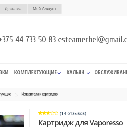
Доставка
Мой Аккаунт
375 44 733 50 83 esteamerbel@gmail.
ЗКИ
КОМПЛЕКТУЮЩИЕ
КАЛЬЯН
ОБСЛУЖИВАН
тующие
Испарители и картриджи
(
14
отзывов)
2.71
5
14
Картридж для Vaporesso
из
на