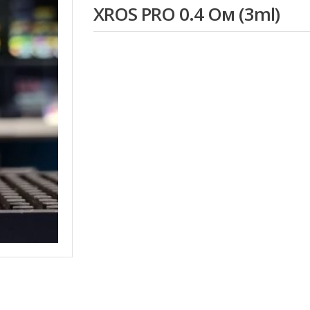
основе
XROS PRO 0.4 Ом (3ml)
рейтинга
клиентов