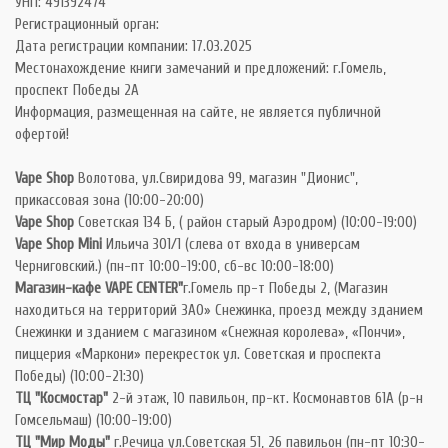
УНП: 491392474
Регистрационный орган:
Дата регистрации компании: 17.03.2025
Местонахождение книги замечаний и предложений: г.Гомель,
проспект Победы 2А
Информация, размещенная на сайте, не является публичной
офертой!
Vape Shop
Волотова, ул.Свиридова 99, магазин "Дионис",
прикассовая зона (10:00-20:00)
Vape Shop
Советская 134 Б, ( район старый Аэродром) (10:00-19:00)
Vape Shop Mini
Ильича 301/1 (слева от входа в универсам
Черниговский.) (пн-пт 10:00-19:00, сб-вс 10:00-18:00)
Магазин-кафе VAPE CENTER"
г.Гомель пр-т Победы 2, (Магазин
находиться на территорий ЗАО» Снежинка, проезд между зданием
Снежинки и зданием с магазином «Снежная королева», «Пончи»,
пиццерия «Маркони» перекресток ул. Советская и проспекта
Победы) (10:00-21:30)
ТЦ "Космостар"
2-й этаж, 10 павильон, пр-кт. Космонавтов 61А (р-н
Гомсельмаш) (10:00-19:00)
ТЦ "Мир Моды"
г.Речица ул.Советская 51, 26 павильон (пн-пт 10:30-