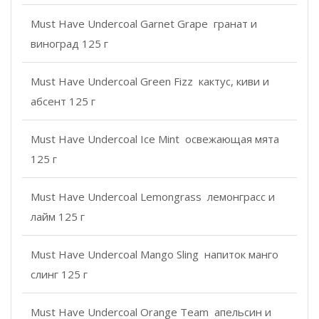
Must Have Undercoal Garnet Grape гранат и
виноград 125 г
Must Have Undercoal Green Fizz кактус, киви и
абсент 125 г
Must Have Undercoal Ice Mint освежающая мята
125 г
Must Have Undercoal Lemongrass лемонграсс и
лайм 125 г
Must Have Undercoal Mango Sling напиток манго
слинг 125 г
Must Have Undercoal Orange Team апельсин и