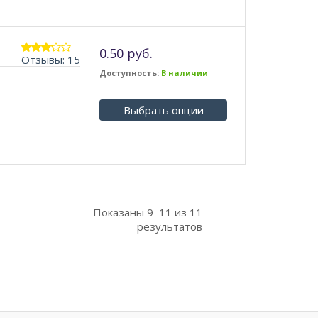
0.50 руб.
Отзывы: 15
3.07
из 5
Доступность:
В наличии
Выбрать опции
Показаны
9–11
из
11
результатов