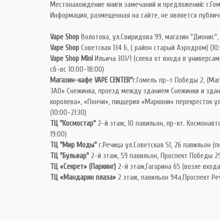
Местонахождение книги замечаний и предложений: г.Гом
Информация, размещенная на сайте, не является публич
Vape Shop
Волотова, ул.Свиридова 99, магазин "Дионис",
Vape Shop
Советская 134 Б, ( район старый Аэродром) (10
Vape Shop Mini
Ильича 301/1 (слева от входа в универсам 
сб-вс 10:00-18:00)
Магазин-кафе VAPE CENTER"
г.Гомель пр-т Победы 2, (Ма
ЗАО» Снежинка, проезд между зданием Снежинки и зда
королева», «Пончи», пиццерия «Маркони» перекресток ул
(10:00-21:30)
ТЦ "Космостар"
2-й этаж, 10 павильон, пр-кт. Космонавто
19:00)
ТЦ "Мир Моды"
г.Речица ул.Советская 51, 26 павильон (пн
ТЦ "Бульвар"
2-й этаж, 59 павильон, Проспект Победы 29
ТЦ «Секрет» (Паркинг)
2-й этаж,Гагарина 65 (возле входа 
ТЦ «Мандарин плаза»
2 этаж, павильон 94а,Проспект Реч