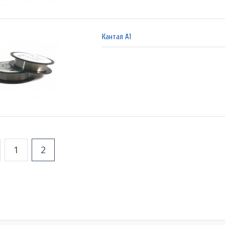
Кантал А1
1
2