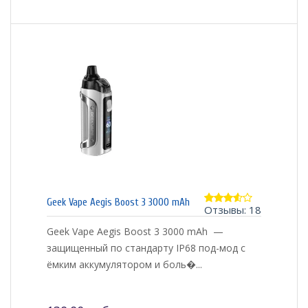
Geek Vape Aegis Boost 3 3000 mAh
Отзывы: 18
3.44
из 5
Geek Vape Aegis Boost 3 3000 mAh —
защищенный по стандарту IP68 под-мод с
ёмким аккумулятором и боль�...