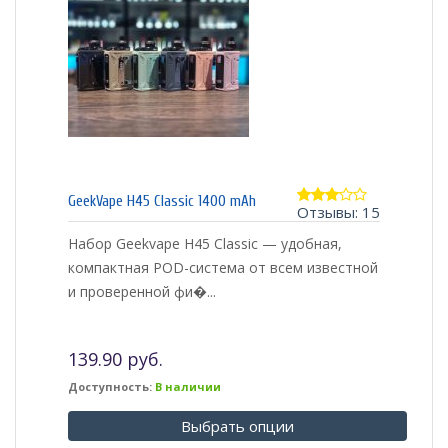
GeekVape H45 Classic 1400 mAh
Отзывы: 15
3.00
из 5
Набор Geekvape H45 Classic — удобная,
компактная POD-система от всем известной
и проверенной фи�...
139.90 руб.
Доступность:
В наличии
Выбрать опции