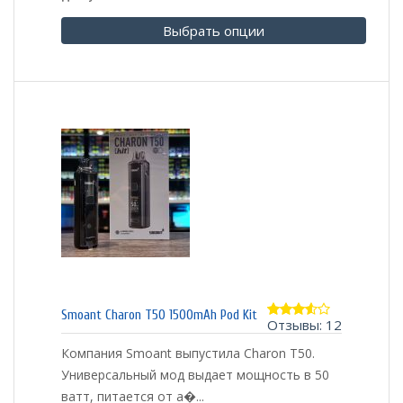
Выбрать опции
Smoant Charon T50 1500mAh Pod Kit
Отзывы: 12
3.50
из 5
Компания Smoant выпустила Charon T50.
Универсальный мод выдает мощность в 50
ватт, питается от а�...