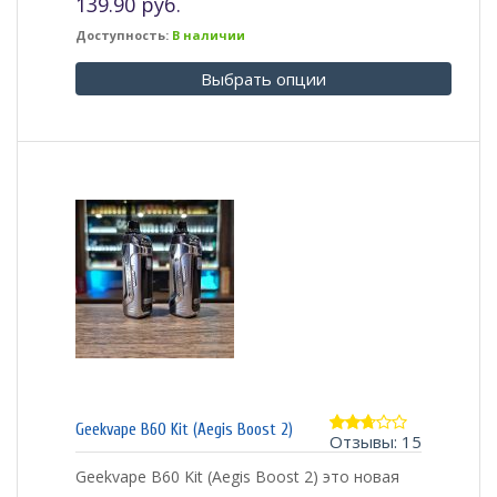
139.90 руб.
Доступность:
В наличии
Выбрать опции
Geekvape B60 Kit (Aegis Boost 2)
Отзывы: 15
2.67
из 5
Geekvape B60 Kit (Aegis Boost 2) это новая