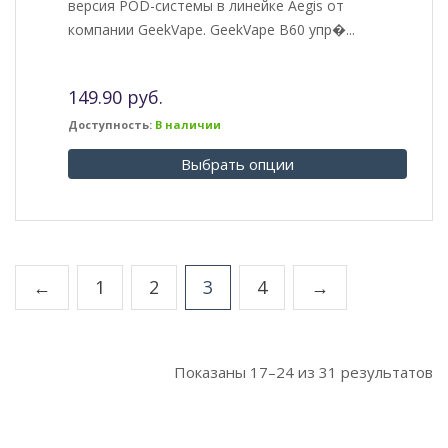
версия POD-системы в линейке Aegis от
компании GeekVape. GeekVape B60 упр�...
149.90 руб.
Доступность:
В наличии
Выбрать опции
←
1
2
3
4
→
Показаны
17–24
из
31
результатов