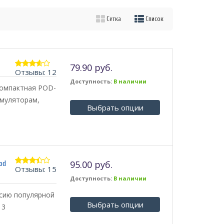
Сетка
Список
79.90 руб.
Отзывы: 12
3.50
из 5
Доступность:
В наличии
компактная POD-
умуляторам,
Выбрать опции
95.00 руб.
od
Отзывы: 15
3.29
из 5
Доступность:
В наличии
рсию популярной
Выбрать опции
 3