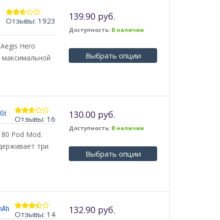
139.90 руб.
Отзывы: 1923
2.49
из 5
Доступность:
В наличии
Aegis Hero
Выбрать опции
с максимальной
130.00 руб.
Kit
Отзывы: 16
2.56
из 5
Доступность:
В наличии
 80 Pod Mod.
держивает три
Выбрать опции
132.90 руб.
mAh
Отзывы: 14
3.29