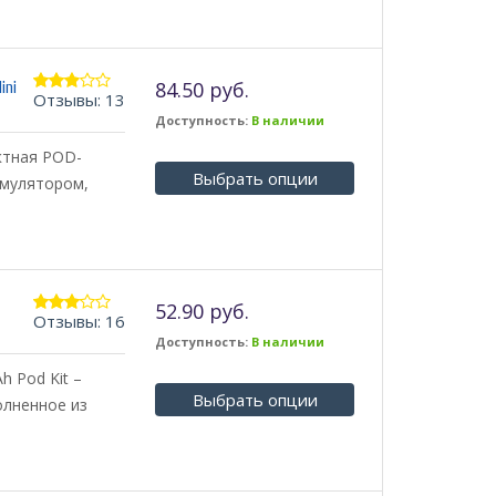
84.50 руб.
ini
Отзывы: 13
2.85
из 5
Доступность:
В наличии
актная POD-
Выбрать опции
умулятором,
52.90 руб.
Отзывы: 16
3.00
из 5
Доступность:
В наличии
h Pod Kit –
Выбрать опции
олненное из