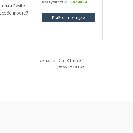
из 5
Доступность:
В наличии
темы Pasito II
 особенностей
Выбрать опции
Показаны
25–31
из
31
результатов