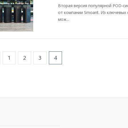
Вторая версия популярной POD-сис
от компании Smoant. Из ключевых
мож...
1
2
3
4